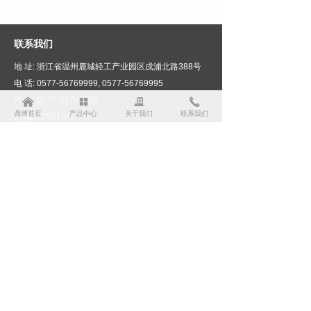
联系我们
地 址: 浙江省温州鹿城轻工产业园区戍浦北路388号
电 话: 0577-56769999, 0577-56769995
传 真: 0577-56769989
낀
넒
끉
끅
鼎博首页
产品中心
关于我们
联系我们
邮 编: 325019
E-mail: dingbo@dingbo.cn
网 址: www.dingbo.cn