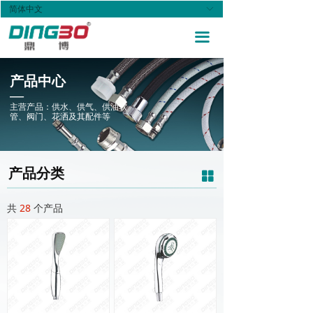
简体中文
ꀅ
首页
끀
关于我们
产品中心
产品中心
—
新闻资讯
主营产品：供水、供气、供油软
管、阀门、花洒及其配件等
联系我们
Tel: 0577-56769999
产品分类
넒
Tel: 0577-5676995
共
28
个产品
E-mail: dingbo@dingbo.cn