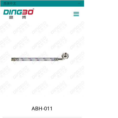
简体中文
ꀅ
首页
끀
关于我们
产品中心
新闻资讯
联系我们
Tel: 0577-56769999
Tel: 0577-5676995
E-mail: dingbo@dingbo.cn
ABH-011