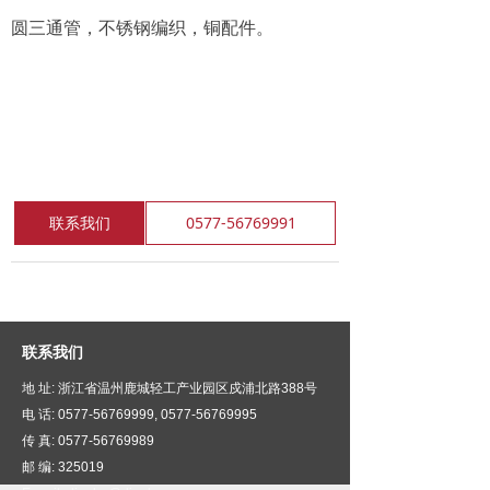
圆三通管，不锈钢编织，铜配件。
联系我们
0577-56769991
联系我们
地 址: 浙江省温州鹿城轻工产业园区戍浦北路388号
电 话: 0577-56769999, 0577-56769995
传 真: 0577-56769989
邮 编: 325019