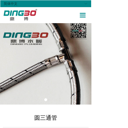
简体中文
ꀅ
首页
끀
关于我们
产品中心
新闻资讯
联系我们
Tel: 0577-56769999
Tel: 0577-5676995
E-mail: dingbo@dingbo.cn
圆三通管